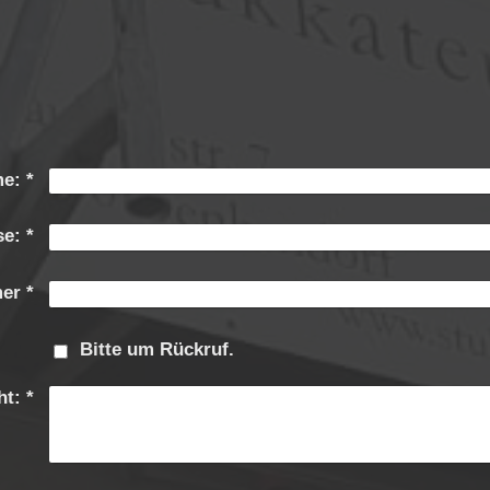
e:
*
se:
*
er
*
Bitte um Rückruf.
ht:
*